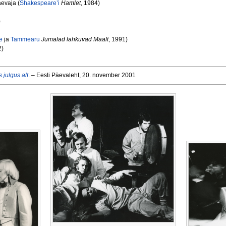
aevaja (
Shakespeare’i
Hamlet
, 1984)
)
e
ja
Tammearu
Jumalad lahkuvad Maalt
, 1991)
2)
 julgus alt
. – Eesti Päevaleht, 20. november 2001