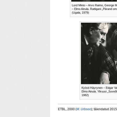
Lord Minto – Arvo Raimo, George M
– Elmo Ainula. Rattigani „Pärand om
(Ugala, 1979)
Kyösti Häyrynen – Edgar Val
Elmo Ainula. Yliruusi „Suveõ
1982)
ETBL, 2000 (
M. Urbsoo
); täiendatud 2015