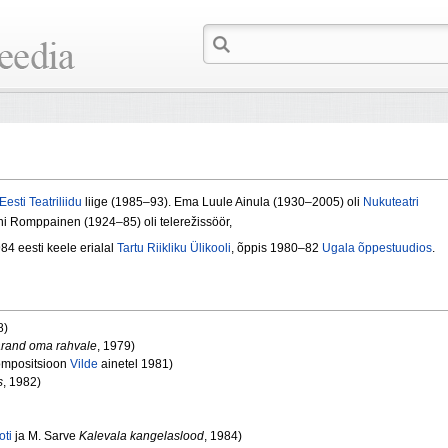
Eesti Teatriliidu
liige (1985–93). Ema Luule Ainula (1930–2005) oli
Nukuteatri
rni Romppainen (1924–85) oli telerežissöör,
84 eesti keele erialal
Tartu Riikliku Ülikooli
, õppis 1980–82
Ugala õppestuudios
.
8)
rand oma rahvale
, 1979)
mpositsioon
Vilde
ainetel 1981)
s
, 1982)
oti
ja M. Sarve
Kalevala kangelaslood
, 1984)