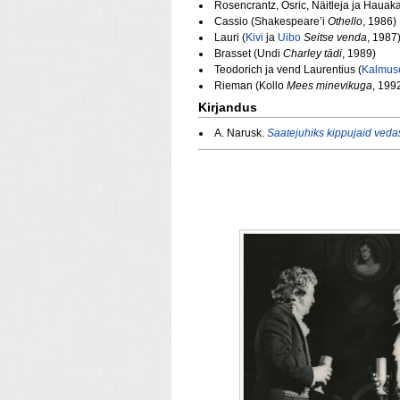
Rosencrantz, Osric, Näitleja ja Hauak
Cassio (Shakespeare’i
Othello
, 1986)
Lauri (
Kivi
ja
Uibo
Seitse venda
, 1987
Brasset (Undi
Charley tädi
, 1989)
Teodorich ja vend Laurentius (
Kalmus
Rieman (Kollo
Mees minevikuga
, 199
Kirjandus
A. Narusk.
Saatejuhiks kippujaid vedas