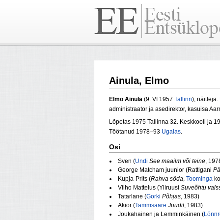
Ainula, Elmo
Elmo Ainula
(9. VI 1957
Tallinn
), näitleja.
administraator ja asedirektor, kasuisa Aa
Lõpetas 1975 Tallinna 32. Keskkooli ja 19
Töötanud 1978–93
Ugalas
.
Osi
Sven (
Undi
See maailm või teine
, 197
George Matcham juunior (Rattigani
Pä
Kupja-Prits (
Rahva sõda
,
Toominga
ko
Vilho Mattelus (Yliruusi
Suveõhtu vals
Tatarlane (
Gorki
Põhjas
, 1983)
Akior (
Tammsaare
Juudit
, 1983)
Joukahainen ja Lemminkäinen (
Lönnr