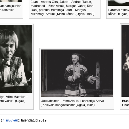
Jaan – Andres Oks, Jakob – Andres Tabun,
atcham juunior
madrused – Elmo Ainula, Margus Vaher, Riho
a rahvale”.
Räni, paremal trummiga Lauri – Margus
Paremal Elmo A
Mikomägi. Smuuli „Kihnu Jõnn”. (Ugala, 1980)
sõda”. (Ugala,
ge, Vilho Mattelus –
htu valss”. (Ugala,
Joukahainen – Elmo Ainula. Lönnroti ja Sarve
Bras
„Kalevala kangelaslood“ (Ugala, 1984)
Char
 (
T. Truuvert
); täiendatud 2019