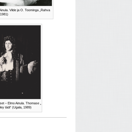
inula. Vilde ja O. Toominga „Rahva
 1981)
set – Elmo Ainula. Thomase „
ley tädi“ (Ugala, 1989)