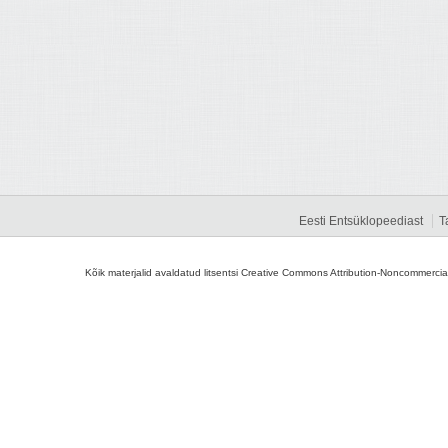
Eesti Entsüklopeediast
T
Kõik materjalid avaldatud litsentsi Creative Commons Attribution-Noncommercial-S