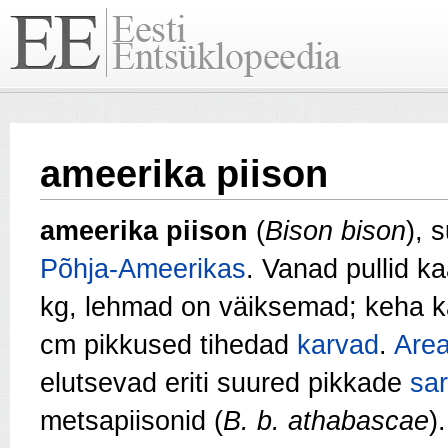
ameerika piison
ameerika piison
(
Bison bison
),
s
Põhja-Ameerikas
. Vanad pullid k
kg, lehmad on väiksemad; keha k
cm pikkused tihedad
karvad
.
Area
elutsevad eriti suured pikkade
sa
metsapiisonid (
B. b. athabascae
).