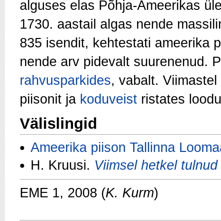
alguses elas Põhja-Ameerikas üle 
1730. aastail algas nende massilin
835 isendit, kehtestati ameerika p
nende arv pide­valt suurenenud. P
rahvusparkides
, vabalt. Viimast
piisonit ja
koduveist
ristates lood
Välislingid
Ameerika piison Tallinna Looma
H. Kruusi.
Viimsel hetkel tulnu
EME 1, 2008 (
K. Kurm
)