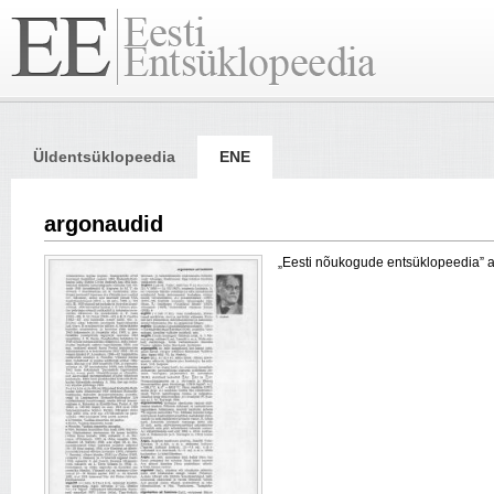
Üldentsüklopeedia
ENE
argonaudid
„Eesti nõukogude entsüklopeedia” arti