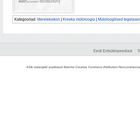
Kategooriad:
Mereleksikon
|
Kreeka mütoloogia
|
Mütoloogilised tegelase
Eesti Entsüklopeediast
T
Kõik materjalid avaldatud litsentsi Creative Commons Attribution-Noncommercial-S