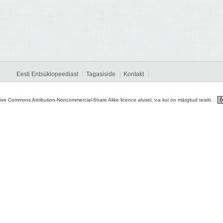
Eesti Entsüklopeediast
Tagasiside
Kontakt
tive Commons Attribution-Noncommercial-Share Alike licence alusel, v.a kui on märgitud teisiti.