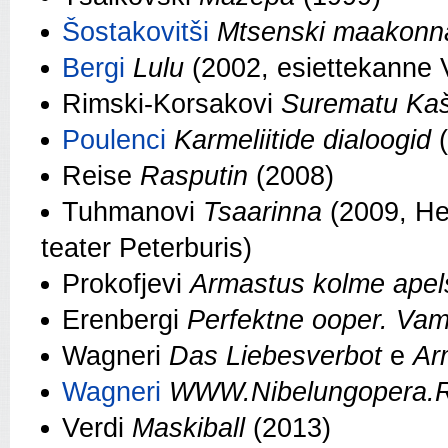
Šostakovitši
Mtsenski maakonn
Bergi
Lulu
(2002, esiettekanne
Rimski-Korsakovi
Surematu Ka
Poulenci
Karmeliitide dialoogid
Reise
Rasputin
(2008)
Tuhmanovi
Tsaarinna
(2009, Hel
teater Peterburis)
Prokofjevi
Armastus kolme apel
Erenbergi
Perfektne ooper. Vam
Wagneri
Das Liebesverbot
e
Ar
Wagneri
WWW.Nibelungopera.
Verdi
Maskiball
(2013)