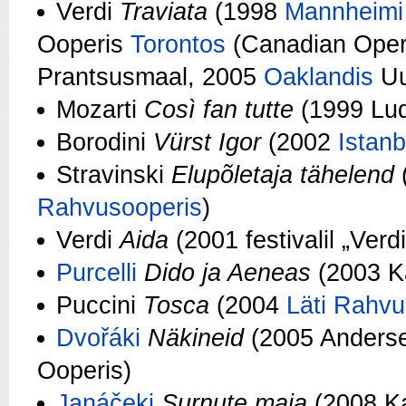
Verdi
Traviata
(1998
Mannheimi
Ooperis
Torontos
(Canadian Ope
Prantsusmaal, 2005
Oaklandis
Uu
Mozarti
Così fan tutte
(1999 Lu
Borodini
Vürst Igor
(2002
Istanb
Stravinski
Elupõletaja tähelend
Rahvusooperis
)
Verdi
Aida
(2001 festivalil „Ver
Purcelli
Dido ja Aeneas
(2003 K
Puccini
Tosca
(2004
Läti Rahvu
Dvořáki
Näkineid
(2005 Andersen
Ooperis)
Janáčeki
Surnute maja
(2008 K