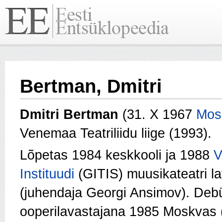
Bertman, Dmitri
Dmitri Bertman
(31. X 1967
Mos
Venemaa Teatriliidu liige (1993).
Lõpetas 1984 keskkooli ja 1988
V
Instituudi
(GITIS) muusikateatri lav
(juhendaja Georgi Ansimov). Debü
ooperilavastajana 1985 Moskvas 