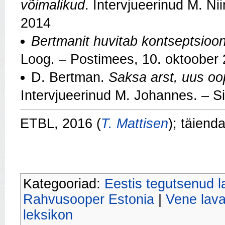
võimalikud
. Intervjueerinud M. Ni
2014
Bertmanit huvitab kontseptsioo
Loog. – Postimees, 10. oktoober
D. Bertman.
Saksa arst, uus oop
Intervjueerinud M. Johannes. – S
ETBL, 2016 (
T. Mattisen
); täiend
Kategooriad:
Eestis tegutsenud l
Rahvusooper Estonia
|
Vene lava
leksikon