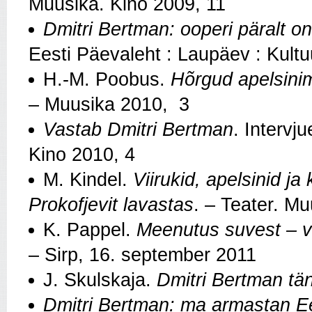
Muusika. Kino 2009, 11
Dmitri Bertman: ooperi päralt on
Eesti Päevaleht : Laupäev : Kultu
H.-M. Poobus.
Hõrgud apelsin
– Muusika 2010, 3
Vastab Dmitri Bertman
. Intervj
Kino 2010, 4
M. Kindel.
Viirukid, apelsinid j
Prokofjevit lavastas
. – Teater. Mu
K. Pappel.
Meenutus suvest – va
– Sirp, 16. september 2011
J. Skulskaja.
Dmitri Bertman tä
Dmitri Bertman: ma armastan Ee