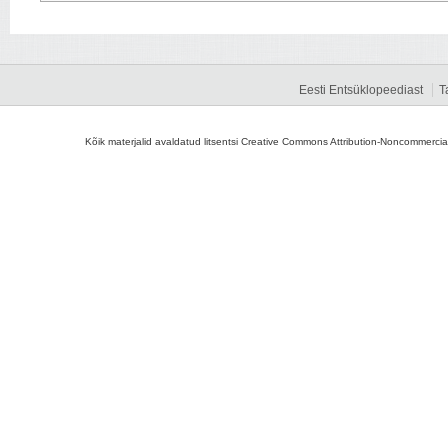
Eesti Entsüklopeediast
T
Kõik materjalid avaldatud litsentsi Creative Commons Attribution-Noncommercial-S