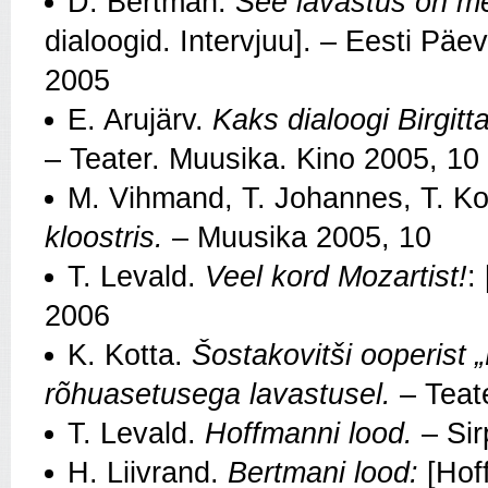
D. Bertman.
See lavastus on me
dialoogid. Intervjuu]. – Eesti Päev
2005
E. Arujärv.
Kaks dialoogi Birgitta
– Teater. Muusika. Kino 2005, 10
M. Vihmand, T. Johannes, T. Ko
kloostris.
– Muusika 2005, 10
T. Levald.
Veel kord Mozartist!
:
2006
K. Kotta.
Šostakovitši ooperist
rõhuasetusega lavastusel.
– Teat
T. Levald.
Hoffmanni lood.
– Sir
H. Liivrand.
Bertmani lood:
[Hoff