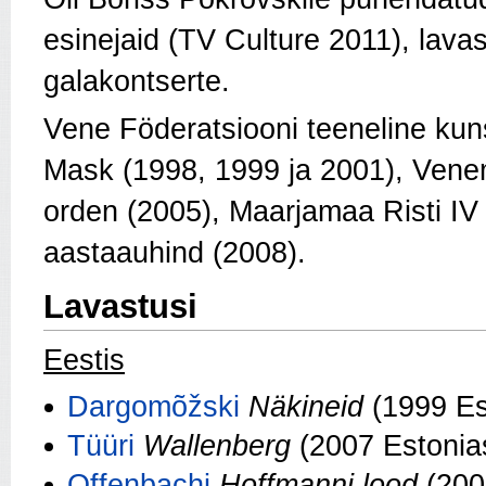
esinejaid (TV Culture 2011), lav
galakontserte.
Vene Föderatsiooni teeneline kuns
Mask (1998, 1999 ja 2001), Ven
orden (2005), Maarjamaa Risti IV k
aastaauhind (2008).
Lavastusi
Eestis
Dargomõžski
Näkineid
(1999 Es
Tüüri
Wallenberg
(2007 Estonia
Offenbachi
Hoffmanni lood
(200