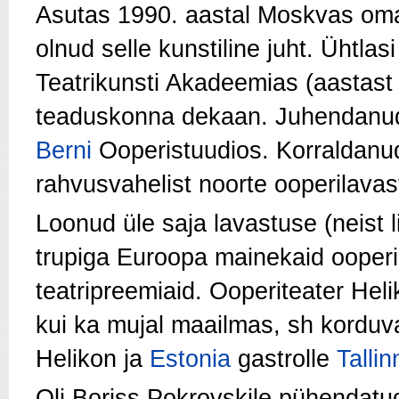
Asutas 1990. aastal Moskvas oma 
olnud selle kunstiline juht. Ühtl
Teatrikunsti Akadeemias (aastast 
teaduskonna dekaan. Juhendanud 
Berni
Ooperistuudios. Korraldanud
rahvusvahelist noorte ooperilava
Loonud üle saja lavastuse (neist 
trupiga Euroopa mainekaid ooperim
teatripreemiaid. Ooperiteater He
kui ka mujal maailmas, sh korduva
Helikon ja
Estonia
gastrolle
Talli
Oli Boriss Pokrovskile pühendatud