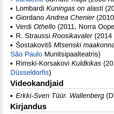
Lombardi
Kuningas on alasti
(2
Giordano
Andrea Chenier
(201
Verdi
Othello
(2011, Norra Ooperi
R. Straussi
Roosikavaler
(2014
Šostakovitš
Mtsenski maakonn
São Paulo
Munitsipaalteatris)
Rimski-Korsakovi
Kuldkikas
(20
Düsseldorfis
)
Videokandjaid
Erkki-Sven Tüür. Wallenberg
(D
Kirjandus