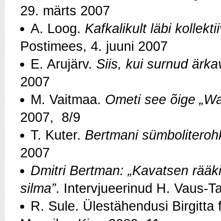
29. märts 2007
A. Loog.
Kafkalikult läbi kollekt
Postimees, 4. juuni 2007
E. Arujärv.
Siis, kui surnud ärka
2007
M. Vaitmaa.
Ometi see õige „Wa
2007, 8/9
T. Kuter.
Bertmani sümboliteroh
2007
Dmitri Bertman: „Kavatsen rääk
silma”
. Intervjueerinud H. Vaus-T
R. Sule. Ülestähendusi Birgitta fe