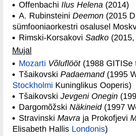
Offenbachi
Ilus Helena
(2014)
A. Rubinsteini
Deemon
(2015 D.
sümfooniaorkestri osalusel Moskv
Rimski-Korsakovi
Sadko
(2015,
Mujal
Mozarti
Võluflööt
(1988 GITISe t
Tšaikovski
Padaemand
(1995 We
Stockholmi
Kuninglikus Ooperis)
Tšaikovski
Jevgeni Onegin
(199
Dargomõžski
Näkineid
(1997 We
Stravinski
Mavra
ja Prokofjevi
M
Elisabeth Hallis
Londonis
)