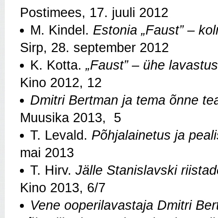
Postimees, 17. juuli 2012
M. Kindel.
Estonia „Faust” – ko
Sirp, 28. september 2012
K. Kotta.
„Faust” – ühe lavastu
Kino 2012, 12
Dmitri Bertman ja tema õnne te
Muusika 2013, 5
T. Levald.
Põhjalainetus ja peal
mai 2013
T. Hirv.
Jälle Stanislavski riista
Kino 2013, 6/7
Vene ooperilavastaja Dmitri Be