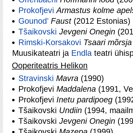
Prokofjevi
Armastus kolme apel
Gounod’
Faust
(2012 Estonias)
Tšaikovski
Jevgeni Onegin
(20
Rimski-Korsakovi
Tsaari mõrsja
Muusikateatri ja
Endla
teatri ühis
Ooperiteatris Helikon
Stravinski
Mavra
(1990)
Prokofjevi
Maddalena
(1991, V
Prokofjevi
Inetu pardipoeg
(199
Tšaikovski
Undiin
(1994, maail
Tšaikovski
Jevgeni Onegin
(199
Tšaikovski
Mazepa
(1999)