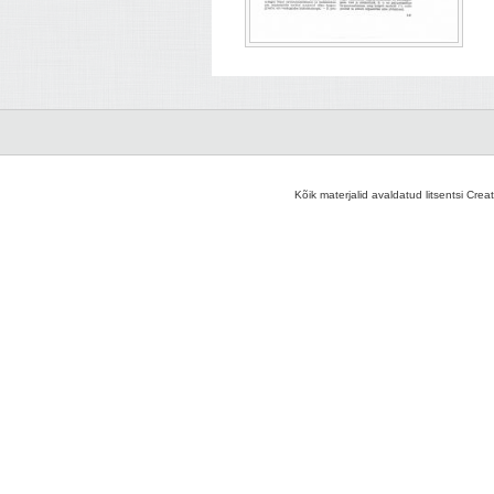
Kõik materjalid avaldatud litsentsi Crea