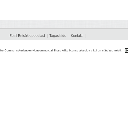
Eesti Entsüklopeediast
Tagasiside
Kontakt
tive Commons Attribution-Noncommercial-Share Alike licence alusel, v.a kui on märgitud teisiti.