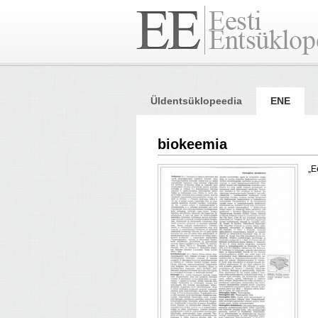
Üldentsüklopeedia
ENE
biokeemia
„E