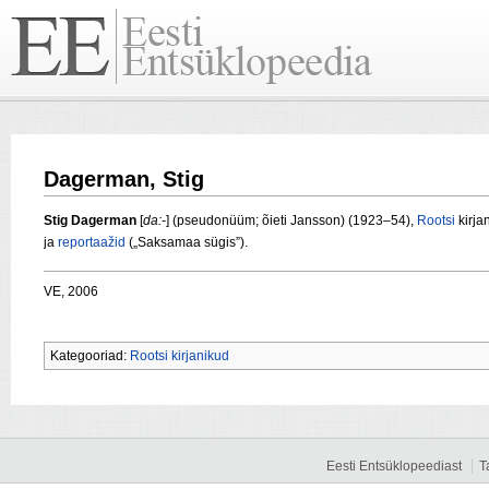
Dagerman, Stig
Stig Dagerman
[
da:-
] (pseudonüüm; õieti Jansson) (1923–54),
Rootsi
kirja
ja
reportaažid
(„Saksamaa sügis”).
VE, 2006
Kategooriad:
Rootsi kirjanikud
Eesti Entsüklopeediast
T