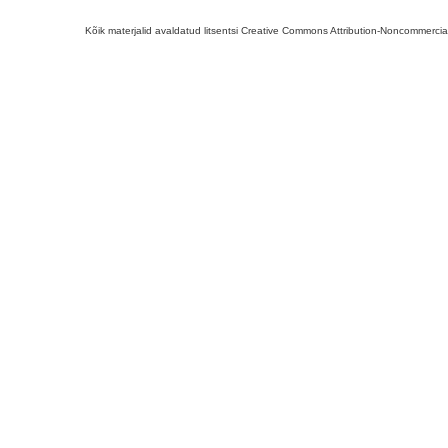
Kõik materjalid avaldatud litsentsi Creative Commons Attribution-Noncommercial-S