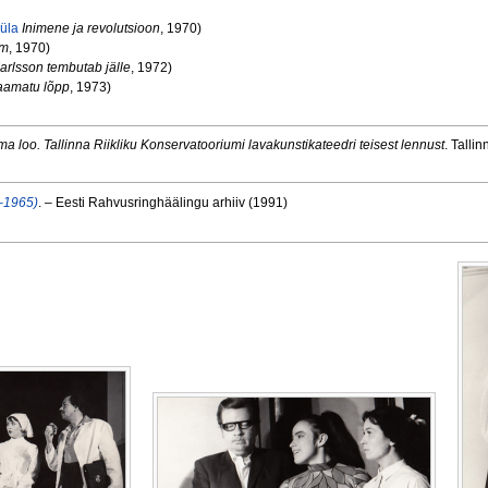
üla
Inimene ja revolutsioon
, 1970)
rm
, 1970)
arlsson tembutab jälle
, 1972)
aamatu lõpp
, 1973)
ma loo. Tallinna Riikliku Konservatooriumi lavakunstikateedri teisest lennust
. Talli
1–1965)
. – Eesti Rahvusringhäälingu arhiiv (1991)