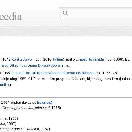
 I 1942
Kohtla-Järve
– 25. I 2010
Tallinn
), näitleja.
Eesti Teatriliidu
liige (1966). Isa
Raivo Diksoniga
.
Diana Dikson-Soomi
ema.
ja 1965
Tallinna Riikliku Konservatooriumi lavakunstikateedri
. Oli 1965–75
itleja ning 1989–91 Esto-Muusika programmidirektor, hiljem tegutses firmajuhina.
innfilm
).
, 1964, diplomilavastus
Estonias
)
i
Otsustage meie üle, inimesed
, 1965)
anna
, 1966)
ika
, 1967)
end ja Karlsson katuselt
, 1967)