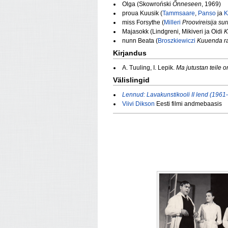
Olga (Skowroński
Õnneseen
, 1969)
proua Kuusik (
Tammsaare
,
Panso
ja
K
miss Forsythe (
Milleri
Proovireisija su
Majasokk (Lindgreni, Mikiveri ja Oidi
K
nunn Beata (
Broszkiewiczi
Kuuenda r
Kirjandus
A. Tuuling, I. Lepik.
Ma jutustan teile o
Välislingid
Lennud: Lavakunstikooli II lend (196
Viivi Dikson
Eesti filmi andmebaasis