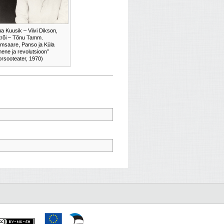
a Kuusik – Viivi Dikson,
rõi – Tõnu Tamm.
msaare, Panso ja Küla
mene ja revolutsioon”
rsooteater, 1970)