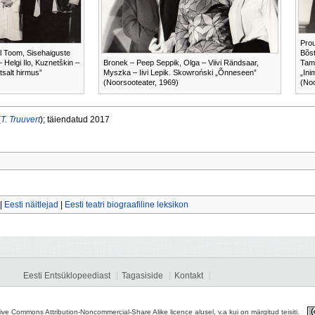
Prou
l Toom, Sisehaiguste
Bõst
 Helgi Ilo, Kuznetškin –
Bronek – Peep Seppik, Olga – Viivi Rändsaar,
Tam
tsalt hirmus”
Myszka – Iivi Lepik. Skowroński „Õnneseen”
„Ini
(Noorsooteater, 1969)
(Noo
(
T. Truuvert
); täiendatud 2017
|
Eesti näitlejad
|
Eesti teatri biograafiline leksikon
Eesti Entsüklopeediast
Tagasiside
Kontakt
tive Commons Attribution-Noncommercial-Share Alike licence alusel, v.a kui on märgitud teisiti.