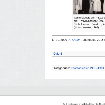
Vaimuhaiguste arst – Kaare
arst – Viivi Rändsaar, Õde –
Erich Jaansoo. Sotniku „Lih
(Noorsooteater, 1966)
ETBL, 2000 (
A. Kreem
); täiendatud 2015 
Galerii
Kategooriad:
Noorsooteater 1965–1994
Kõik materjalid avaldatud litsentsi Crea