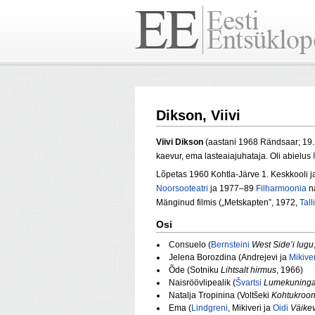
Dikson, Viivi
Viivi Dikson
(aastani 1968 Rändsaar; 19.
kaevur, ema lasteaiajuhataja. Oli abielus
Lõpetas 1960 Kohtla-Järve 1. Keskkooli 
Noorsooteatri
ja 1977–89
Filharmoonia
nä
Mänginud filmis („Metskapten”, 1972,
Tall
Osi
Consuelo (
Bernsteini
West Side’i lugu
Jelena Borozdina (Andrejevi ja
Mikiver
Õde (Sotniku
Lihtsalt hirmus
, 1966)
Naisröövlipealik (
Švartsi
Lumekuning
Natalja Tropinina (Voltšeki
Kohtukroon
Ema (
Lindgreni
, Mikiveri ja
Oidi
Väikev