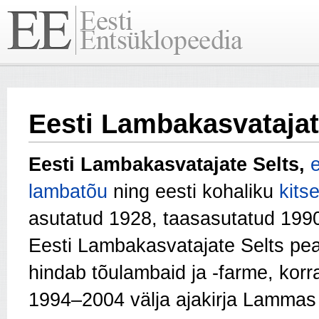
Eesti Lambakasvatajat
Eesti Lambakasvatajate Selts,
lambatõu
ning eesti kohaliku
kits
asutatud 1928, taasasutatud 1990.
Eesti Lambakasvatajate Selts p
hindab tõulambaid ja -farme, kor
1994–2004 välja ajakirja Lammas 