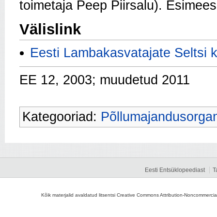
toimetaja Peep Piirsalu). Esimees 
Välislink
Eesti Lambakasvatajate Seltsi 
EE 12, 2003; muudetud 2011
Kategooriad:
Põllumajandusorgan
Eesti Entsüklopeediast
T
Kõik materjalid avaldatud litsentsi Creative Commons Attribution-Noncommercial-S