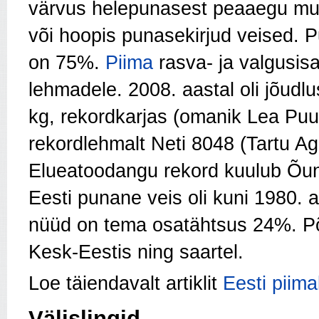
värvus helepunasest peaaegu mus
või hoopis punasekirjud veised. Pu
on 75%.
Piima
rasva- ja valgusisa
lehmadele. 2008. aastal oli jõudl
kg, rekordkarjas (omanik Lea Puur
rekordlehmalt Neti 8048 (Tartu Ag
Elueatoodangu rekord kuulub Õuni
Eesti punane veis oli kuni 1980. 
nüüd on tema osatäht­sus 24%. Põ
Kesk-Eestis ning saartel.
Loe täiendavalt artiklit
Eesti piim
Välislingid