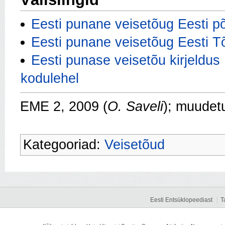
Eesti punane veisetõug Eesti põ
Eesti punane veisetõug Eesti T
Eesti punase veisetõu kirjeldu
kodulehel
EME 2, 2009 (
O. Saveli
); muudet
Kategooriad:
Veisetõud
Eesti Entsüklopeediast
T