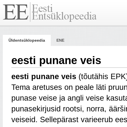
Üldentsüklopeedia
ENE
eesti punane veis
eesti punane veis
(tõutähis EPK
Tema aretuses on peale läti pruuni
punase veise ja angli veise kasuta
punasekirjusid rootsi, norra, äärširi
veiseid. Selle­pärast varieerub ee