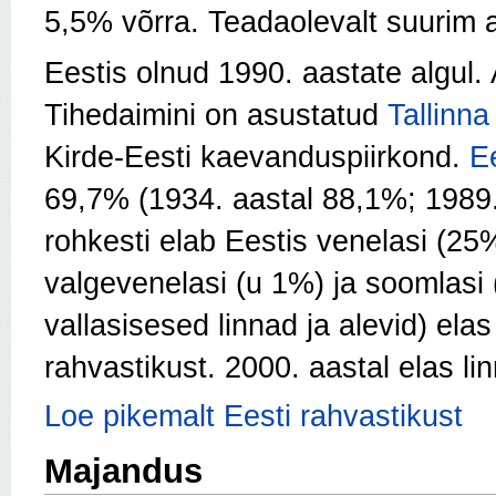
5,5% võrra
.
Teadaolevalt suurim a
Eestis olnud 1990. aastate algul.
Tihedaimini on asustatud
Tallinna
Kirde-Eesti kaevanduspiirkond.
E
69,7% (1934. aastal 88,1%; 1989.
rohkesti elab Eestis venelasi (25
valgevenelasi (u 1%) ja soomlasi
vallasisesed linnad ja alevid) el
rahvastikust. 2000. aastal elas li
Loe pikemalt Eesti rahvastikust
Majandus