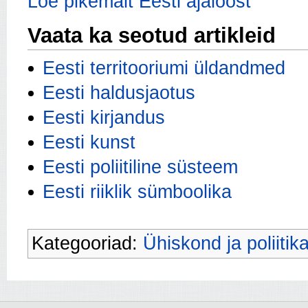
Loe pikemalt Eesti ajaloost
Vaata ka seotud artikleid
Eesti territooriumi üldandmed
Eesti haldusjaotus
Eesti kirjandus
Eesti kunst
Eesti poliitiline süsteem
Eesti riiklik sümboolika
Kategooriad:
Ühiskond ja poliitik