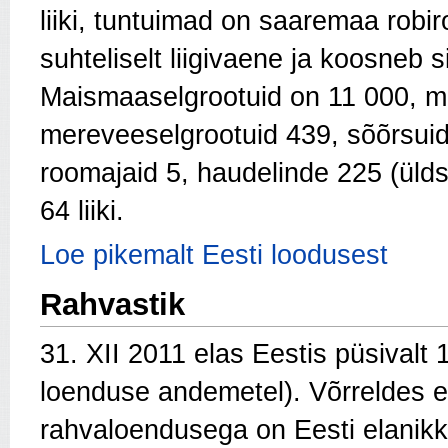
liiki, tuntuimad on saaremaa robi
suhteliselt liigivaene ja koosneb s
Maismaaselgrootuid on 11 000, m
mereveeselgrootuid 439, sõõrsuid
roomajaid 5, haudelinde 225 (üldse
64 liiki.
Loe pikemalt Eesti loodusest
Rahvastik
31. XII 2011 elas Eestis püsivalt
loenduse andemetel).
Võrreldes 
rahvaloendusega on Eesti elanik