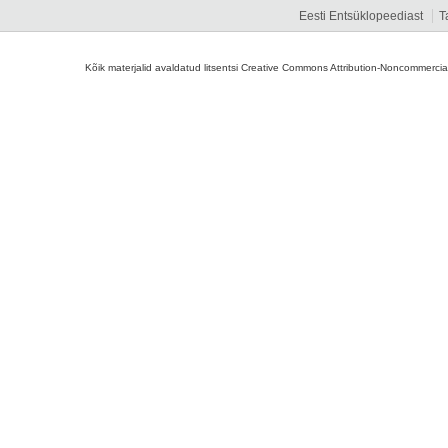
Eesti Entsüklopeediast
T
Kõik materjalid avaldatud litsentsi Creative Commons Attribution-Noncommercial-S