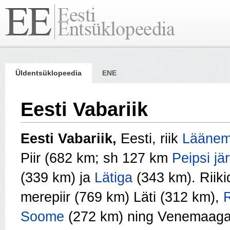
Üldentsüklopeedia
ENE
Eesti Vabariik
Eesti Vabariik,
Eesti, riik
Läänem
Piir (682 km; sh 127 km
Peipsi jä
(339 km) ja
Lätiga
(343 km). Riiki
merepiir (769 km) Läti (312 km),
R
Soome
(272 km) ning Venemaaga