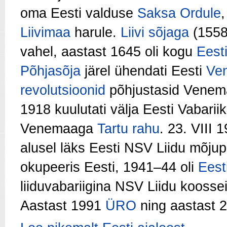
oma Eesti valduse
Saksa Ordule
Liivimaa
harule.
Liivi sõjaga
(1558–
vahel, aastast 1645 oli kogu
Eesti
Põhjasõja
järel ühendati Eesti
Ve
revolutsioonid
põhjustasid Venema
1918 kuulutati välja Eesti Vabarii
Venemaaga
Tartu rahu
. 23. VIII 
alusel läks Eesti NSV Liidu mõjup
okupeeris Eesti, 1941–44 oli
Eest
liiduvabariigina NSV Liidu koosse
Aastast 1991
ÜRO
ning aastast 