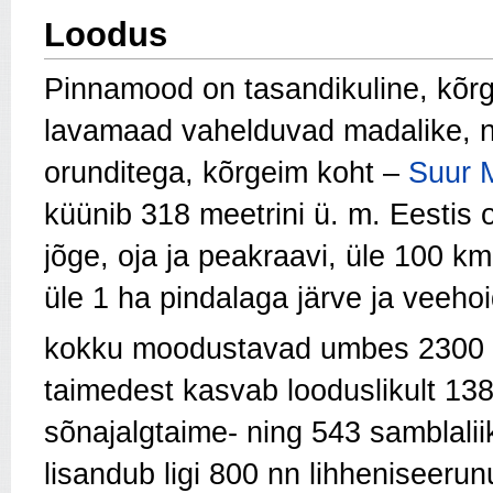
Loodus
Pinnamood on tasandikuline, kõrg
lavamaad vahelduvad madalike, 
orunditega, kõrgeim koht –
Suur 
küünib 318 meetrini ü. m. Eestis o
jõge, oja ja peakraavi, üle 100 k
üle 1 ha pindalaga järve ja veehoi
kokku moodustavad umbes 2300
taimedest kasvab looduslikult 138
sõnajalgtaime- ning 543 samblaliik
lisandub ligi 800 nn lihheniseer