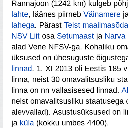
Rannajoon (1242 km) kulgeb põhj
lahte
, läänes piirneb
Väinamere
j
lahega
. Pärast
Teist maailmasõd
NSV Liit
osa
Setumaast
ja
Narva 
alad Vene NFSV-ga. Kohaliku om
üksused on ühesuguste õiguste
linnad
. 1. XI 2013 oli Eestis 185 
linna, neist 30 omavalitsusliku st
linna on nn vallasisesed linnad.
A
neist omavalitsusliku staatusega 
alevvallad). Asustusüksused on li
ja
küla
(kokku umbes 4400).