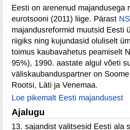
Eesti on arenenud majandusega r
eurotsooni (2011) liige. Pärast
NS
majandusreformid muutsid Eesti ü
riigiks ning kujundasid oluliselt
toimus kaubavahetus peamiselt NS
95%), 1990. aastate algul võeti s
väliskaubanduspartner on Soome. 
Rootsi, Läti ja Venemaa.
Loe pikemalt Eesti majandusest
Ajalugu
13. sajandist valitsesid Eesti al