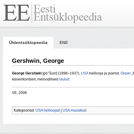
Üldentsüklopeedia
ENE
Gershwin, George
r
George Gershwin
[
gö:
šuin
] (1898–1937),
USA
helilooja ja pianist.
Ooper
„P
klaverikontsert, meloodilised
laulud
.
VE, 2006
Kategooriad:
USA heliloojad
|
USA muusikud