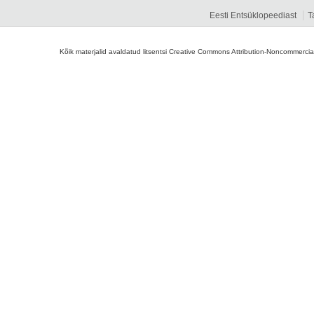
Eesti Entsüklopeediast
T
Kõik materjalid avaldatud litsentsi Creative Commons Attribution-Noncommercial-S