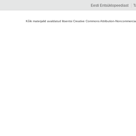
Eesti Entsüklopeediast
T
Kõik materjalid avaldatud litsentsi Creative Commons Attribution-Noncommercial-S