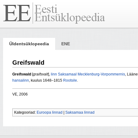
Üldentsüklopeedia
ENE
Greifswald
Greifswald
[
graifsvalt
],
linn
Saksamaal
Mecklenburg-Vorpommernis
, Lääne
hansalinn
, kuulus 1648–1815
Rootsile
.
VE, 2006
Kategooriad:
Euroopa linnad
|
Saksamaa linnad