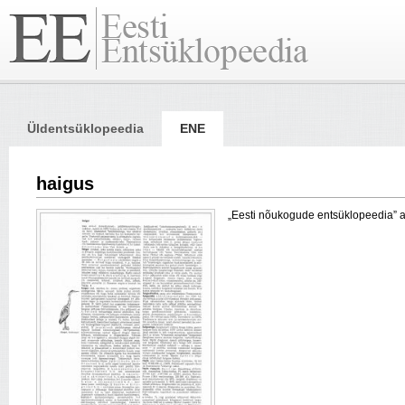
Üldentsüklopeedia
ENE
haigus
„Eesti nõukogude entsüklopeedia” arti