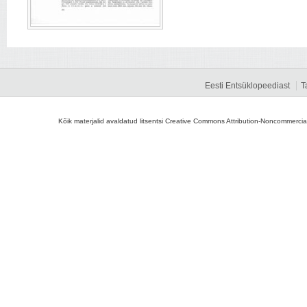
Eesti Entsüklopeediast
T
Kõik materjalid avaldatud litsentsi Creative Commons Attribution-Noncommercial-S