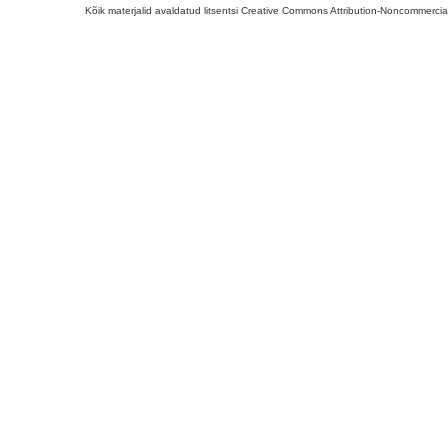
Kõik materjalid avaldatud litsentsi Creative Commons Attribution-Noncommercial-S