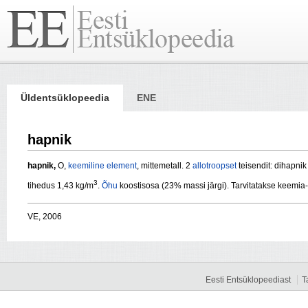
Üldentsüklopeedia
ENE
hapnik
hapnik,
O,
keemiline element
, mittemetall. 2
allotroopset
teisendit: dihapnik
3
tihedus 1,43 kg/m
.
Õhu
koostisosa (23% massi järgi). Tarvitatakse keemia-,
VE, 2006
Eesti Entsüklopeediast
T