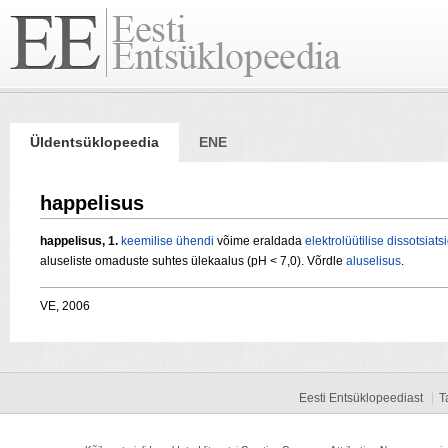
Üldentsüklopeedia
ENE
happelisus
happelisus,
1.
keemilise ühendi
võime eraldada
elektrolüütilise dissotsiats
aluseliste omaduste suhtes ülekaalus (pH < 7,0). Võrdle
aluselisus
.
VE, 2006
Eesti Entsüklopeediast
T