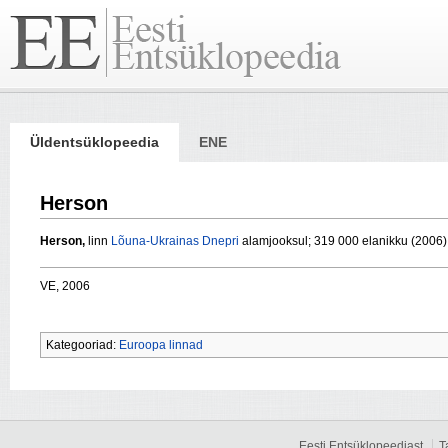
Üldentsüklopeedia
ENE
Herson
Herson,
linn
Lõuna-Ukrainas
Dnepri
alamjooksul; 319 000 elanikku (2006).
VE, 2006
Kategooriad:
Euroopa linnad
Eesti Entsüklopeediast
T