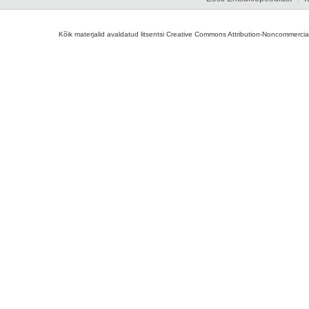
Kõik materjalid avaldatud litsentsi Creative Commons Attribution-Noncommercial-S