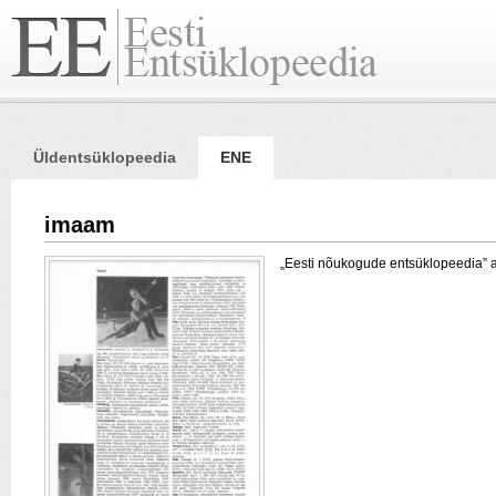
Üldentsüklopeedia
ENE
imaam
„Eesti nõukogude entsüklopeedia” arti