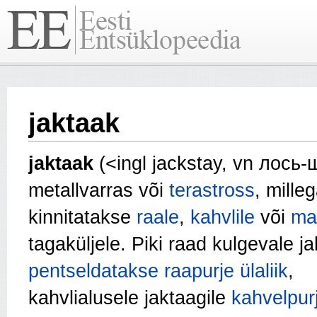
jaktaak
jaktaak
(<ingl jackstay, vn лось-
metallvarras või
terastross
, mille
kinnitatakse
raale
,
kahvlile
või
ma
tagaküljele. Piki raad kulgevale ja
pentseldatakse
raapurje
ülaliik
,
kahvlialusele jaktaagile
kahvelpur