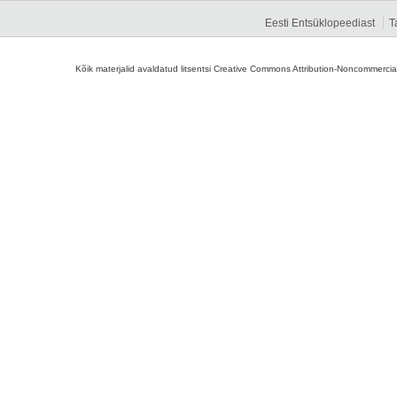
Eesti Entsüklopeediast
T
Kõik materjalid avaldatud litsentsi Creative Commons Attribution-Noncommercial-S