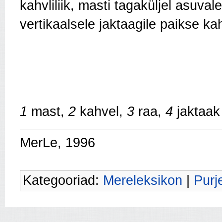
kahvliliik, masti tagaküljel asuvale
vertikaalsele jaktaagile paikse kah
1
mast,
2
kahvel,
3
raa,
4
jaktaak
MerLe, 1996
Kategooriad:
Mereleksikon
|
Purj