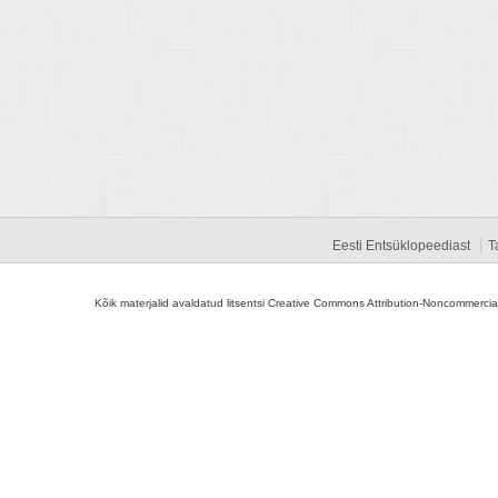
Eesti Entsüklopeediast
T
Kõik materjalid avaldatud litsentsi Creative Commons Attribution-Noncommercial-S