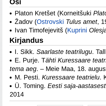
Osi
Platon Kretšet (Korneitšuki
Plat
Žadov (
Ostrovski
Tulus amet
, 1
Ivan Timofejevitš (
Kuprini
Olesj
Kirjandus
I. Sikk.
Saarlaste teatrilugu
. Tal
E. Purje. T
ähti Kuressaare teatri
tema aeg
. – Meie Maa, 18. augus
M. Pesti.
Kuressaare teatrielu
. 
Ü. Toming.
Eesti saja-aastasest
2014