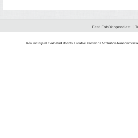
Eesti Entsüklopeediast
T
Kõik materjalid avaldatud litsentsi Creative Commons Attribution-Noncommercial-S