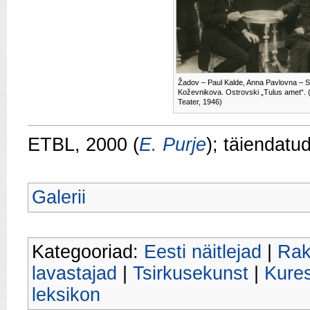
Žadov – Paul Kalde, Anna Pavlovna – S
Koževnikova. Ostrovski „Tulus amet“.
Teater, 1946)
ETBL, 2000 (
E. Purje
); täiendatu
Galerii
Kategooriad:
Eesti näitlejad
|
Rak
lavastajad
|
Tsirkusekunst
|
Kures
leksikon