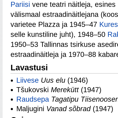
Pariisi
vene teatri näitleja, esine
välismaal estraadinäitlejana (koo
varietee Plazza ja 1945–47
Kures
selle kunstiline juht), 1948–50
Rak
1950–53 Tallinnas tsirkuse asedi
estraadinäitleja ja 1970–88 kabaree
Lavastusi
Liivese
Uus elu
(1946)
Tšukovski
Merekütt
(1947)
Raudsepa
Tagatipu Tiisenoose
Maljugini
Vanad sõbrad
(1947)