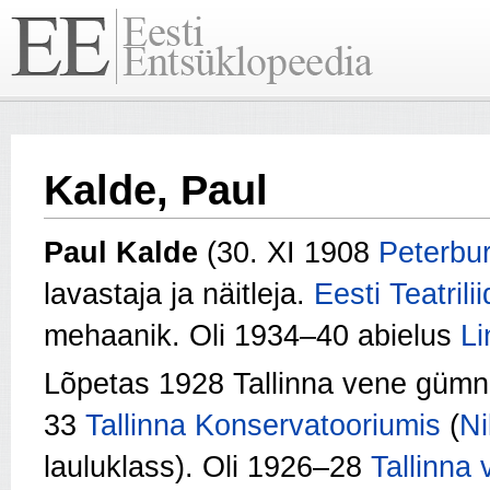
Kalde, Paul
Paul Kalde
(30. XI 1908
Peterbur
lavastaja ja näitleja.
Eesti Teatrili
mehaanik. Oli 1934–40 abielus
Li
Lõpetas 1928 Tallinna vene gümn
33
Tallinna Konservatooriumis
(
Ni
lauluklass). Oli 1926–28
Tallinna 