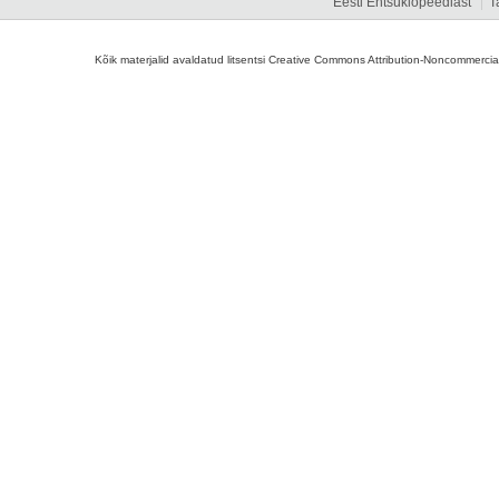
Eesti Entsüklopeediast
T
Kõik materjalid avaldatud litsentsi Creative Commons Attribution-Noncommercial-S