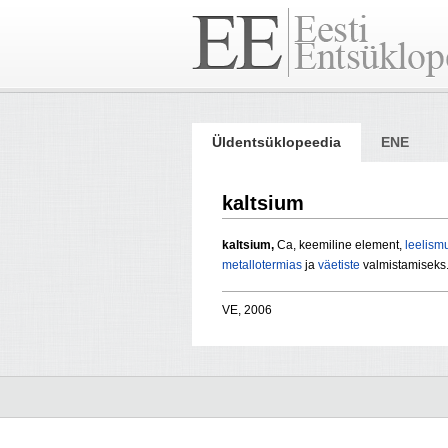
Üldentsüklopeedia
ENE
kaltsium
kaltsium,
Ca, keemiline element,
leelism
metallotermias
ja
väetiste
valmistamiseks
VE, 2006