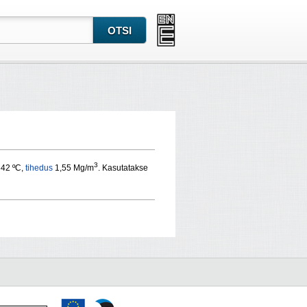
3
842 ºC,
tihedus
1,55 Mg/m
. Kasutatakse