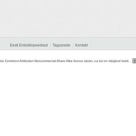
Eesti Entsüklopeediast
Tagasiside
Kontakt
tive Commons Attribution-Noncommercial-Share Alike licence alusel, v.a kui on märgitud teisiti.