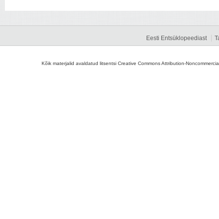
Eesti Entsüklopeediast
T
Kõik materjalid avaldatud litsentsi Creative Commons Attribution-Noncommercial-S