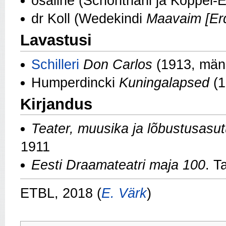
osaline (Schönthani ja Koppel-El
dr Koll (Wedekindi
Maavaim [Erd
Lavastusi
Schilleri
Don Carlos
(1913, mäng
Humperdincki
Kuningalapsed
(
Kirjandus
Teater, muusika ja lõbustusasu
1911
Eesti Draamateatri maja 100
. T
ETBL, 2018 (
E. Värk
)