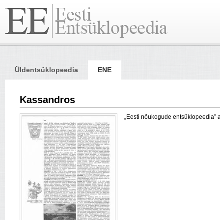
Üldentsüklopeedia
ENE
Kassandros
„Eesti nõukogude entsüklopeedia” arti