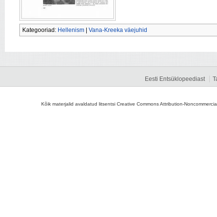
Kategooriad:
Hellenism
|
Vana-Kreeka väejuhid
Eesti Entsüklopeediast
T
Kõik materjalid avaldatud litsentsi Creative Commons Attribution-Noncommercial-S