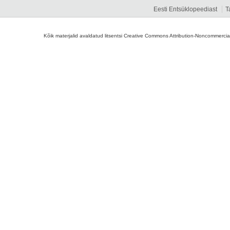
Eesti Entsüklopeediast
T
Kõik materjalid avaldatud litsentsi Creative Commons Attribution-Noncommercial-S