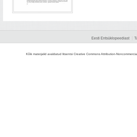
Eesti Entsüklopeediast
T
Kõik materjalid avaldatud litsentsi Creative Commons Attribution-Noncommercial-S