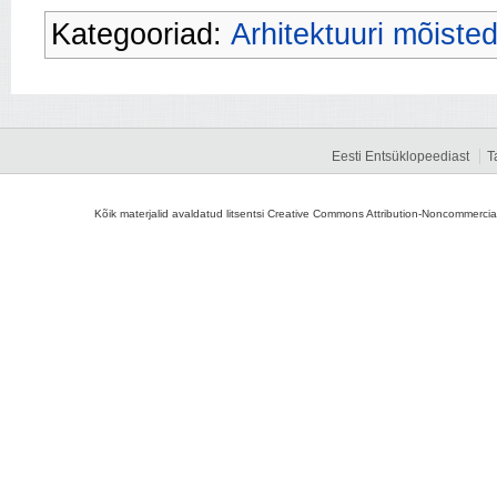
Kategooriad:
Arhitektuuri mõiste
Eesti Entsüklopeediast
T
Kõik materjalid avaldatud litsentsi Creative Commons Attribution-Noncommercial-S