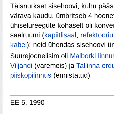
Täisnurkset sisehoovi, kuhu pääs
värava kaudu, ümbritseb 4 hoonet
ühiselureegüte kohaselt oli konv
saalruumi (
kapiitlisaal
,
refektoori
kabel
); neid ühendas sisehoovi üm
Suurejoonelisim oli
Malborki linnu
Viljandi
(varemeis) ja
Tallinna ord
piiskopilinnus
(ennistatud).
EE 5, 1990