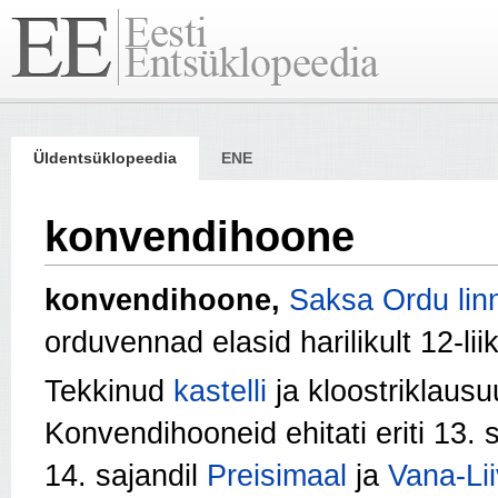
Üldentsüklopeedia
ENE
konvendihoone
konvendihoone,
Saksa Ordu
lin
orduvennad elasid harilikult 12-li
Tekkinud
kastelli
ja kloostriklausu
Konvendihooneid ehitati eriti 13. s
14. sajandil
Preisimaal
ja
Vana-Li