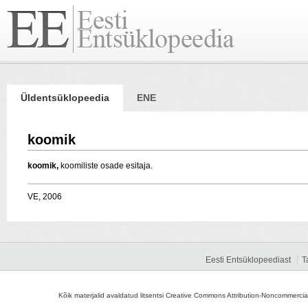
Üldentsüklopeedia
ENE
koomik
koomik,
koomiliste osade esitaja.
VE, 2006
Eesti Entsüklopeediast
T
Kõik materjalid avaldatud litsentsi Creative Commons Attribution-Noncommercial-S