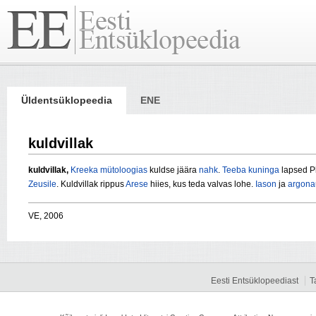
Üldentsüklopeedia
ENE
kuldvillak
kuldvillak,
Kreeka mütoloogias
kuldse jäära
nahk
.
Teeba
kuninga
lapsed Ph
Zeusile
. Kuldvillak rippus
Arese
hiies, kus teda valvas lohe.
Iason
ja
argona
VE, 2006
Eesti Entsüklopeediast
T