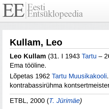
Kullam, Leo
Leo
Kullam
(31. I 1943
Tartu
– 26
Ema tööline.
Lõpetas 1962
Tartu Muusikakooli
kontrabassirühma kontsertmeister
ETBL, 2000 (
T. Jürimäe
)