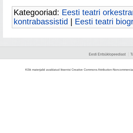
Kategooriad:
Eesti teatri orkestr
kontrabassistid
|
Eesti teatri biog
Eesti Entsüklopeediast
T
Kõik materjalid avaldatud litsentsi Creative Commons Attribution-Noncommercial-S