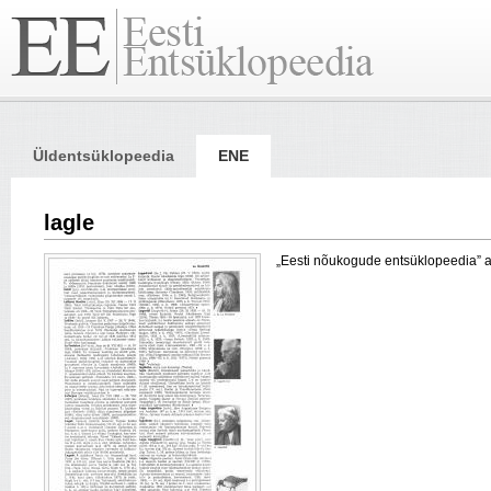
Üldentsüklopeedia
ENE
lagle
„Eesti nõukogude entsüklopeedia” arti