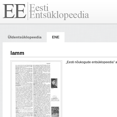
Üldentsüklopeedia
ENE
lamm
„Eesti nõukogude entsüklopeedia” arti