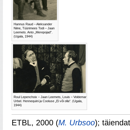
Hannus Raud – Aleksander
Niine, Tüürimees Todi – Jaan
Leemets. Anto „Merepojad”.
(Ugala, 1944)
Roul Lepenchoix – Jaan Leemets, Louis – Voldemar
Urbel. Hennequini ja Cooluse „Ei või olla“. (Ugala,
1944)
ETBL, 2000 (
M. Urbsoo
); täiend