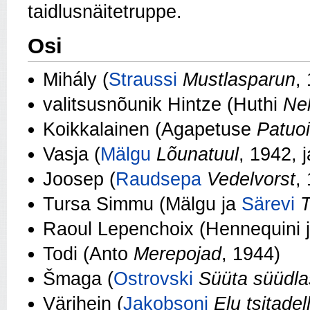
taidlusnäitetruppe.
Osi
Mihály (
Straussi
Mustlasparun
,
valitsusnõunik Hintze (Huthi
Nel
Koikkalainen (Agapetuse
Patuo
Vasja (
Mälgu
Lõunatuul
, 1942, 
Joosep (
Raudsepa
Vedelvorst
,
Tursa Simmu (Mälgu ja
Särevi
T
Raoul Lepenchoix (Hennequini 
Todi (Anto
Merepojad
, 1944)
Šmaga (
Ostrovski
Süüta süüdl
Värihein (
Jakobsoni
Elu tsitadell