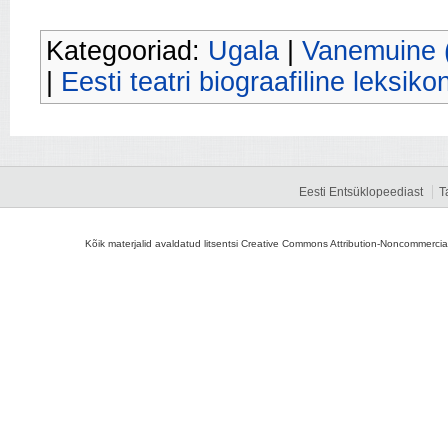
Kategooriad:
Ugala
|
Vanemuine (
|
Eesti teatri biograafiline leksiko
Eesti Entsüklopeediast
T
Kõik materjalid avaldatud litsentsi Creative Commons Attribution-Noncommercial-S