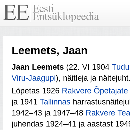
Leemets, Jaan
Jaan Leemets
(22. VI 1904
Tudu
Viru‑Jaagupi
), näitleja ja näitejuht
Lõpetas 1926
Rakvere Õpetajate
ja 1941
Tallinnas
harrastusnäiteju
1942–43 ja 1947–48
Rakvere Teat
juhendas 1924–41 ja aastast 1949 