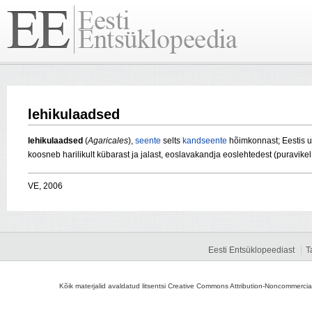
lehikulaadsed
lehikulaadsed
(
Agaricales
),
seente
selts
kandseente
hõimkonnast; Eestis u
koosneb harilikult kübarast ja jalast, eoslavakandja eoslehtedest (puravikel 
VE, 2006
Eesti Entsüklopeediast
T
Kõik materjalid avaldatud litsentsi Creative Commons Attribution-Noncommercial-S