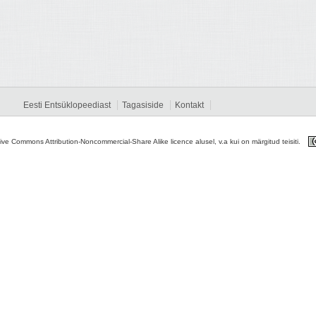
Eesti Entsüklopeediast
Tagasiside
Kontakt
tive Commons Attribution-Noncommercial-Share Alike licence alusel, v.a kui on märgitud teisiti.