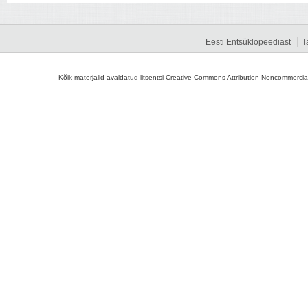
Eesti Entsüklopeediast
T
Kõik materjalid avaldatud litsentsi Creative Commons Attribution-Noncommercial-S