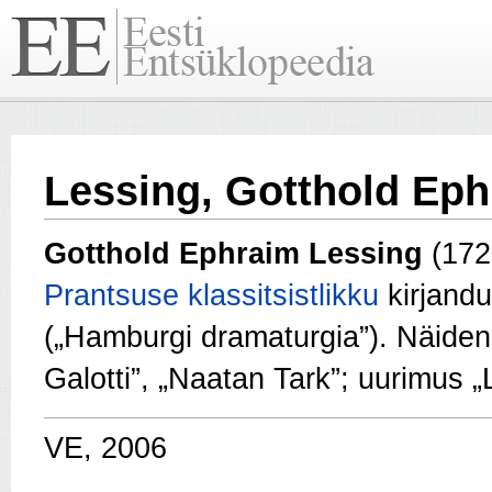
Lessing, Gotthold Ep
Gotthold Ephraim Lessing
(17
Prantsuse
klassitsistlikku
kirjandus
(„Hamburgi dramaturgia”). Näiden
Galotti”, „Naatan Tark”; uurimus 
VE, 2006