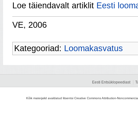
Loe täiendavalt artiklit
Eesti loom
VE, 2006
Kategooriad:
Loomakasvatus
Eesti Entsüklopeediast
T
Kõik materjalid avaldatud litsentsi Creative Commons Attribution-Noncommercial-S