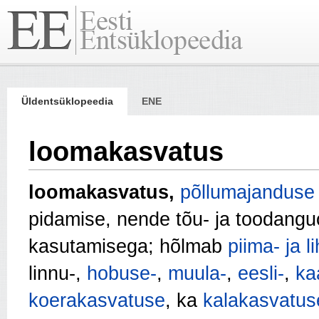
Üldentsüklopeedia
ENE
loomakasvatus
loomakasvatus,
põllumajanduse
pidamise, nende tõu- ja toodang
kasutamisega; hõlmab
piima- ja l
linnu-,
hobuse-
,
muula-
,
eesli-
,
ka
koerakasvatuse
, ka
kalakasvatus