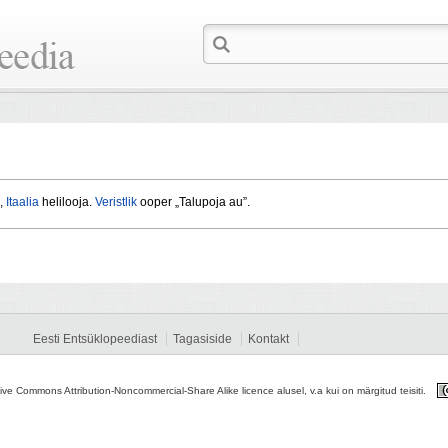
,
Itaalia
helilooja.
Veristlik
ooper „Talupoja au”.
Eesti Entsüklopeediast
Tagasiside
Kontakt
tive Commons Attribution-Noncommercial-Share Alike licence alusel, v.a kui on märgitud teisiti.