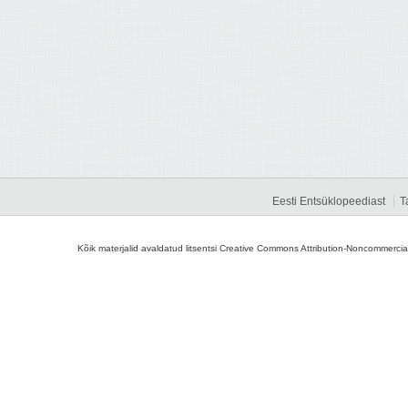
Eesti Entsüklopeediast
T
Kõik materjalid avaldatud litsentsi Creative Commons Attribution-Noncommercial-S