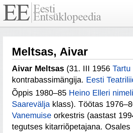
Meltsas, Aivar
Aivar Meltsas
(31. III 1956
Tartu
kontrabassimängija.
Eesti Teatrili
Õppis 1980–85
Heino Elleri nime
Saarevälja
klass). Töötas 1976–8
Vanemuise
orkestris (aastast 1994
tegutses kitarriõpetajana. Osales 