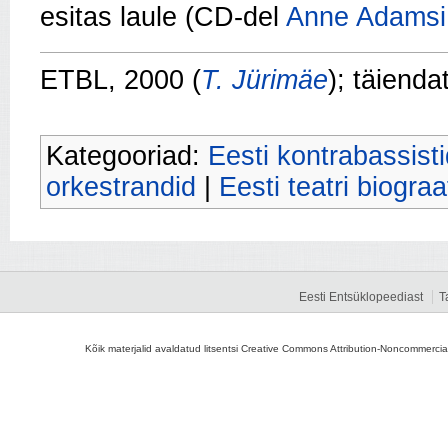
esitas laule (CD-del
Anne Adamsi
ETBL, 2000 (
T. Jürimäe
); täienda
Kategooriad:
Eesti kontrabassisti
orkestrandid
|
Eesti teatri biograa
Eesti Entsüklopeediast
T
Kõik materjalid avaldatud litsentsi Creative Commons Attribution-Noncommercial-S