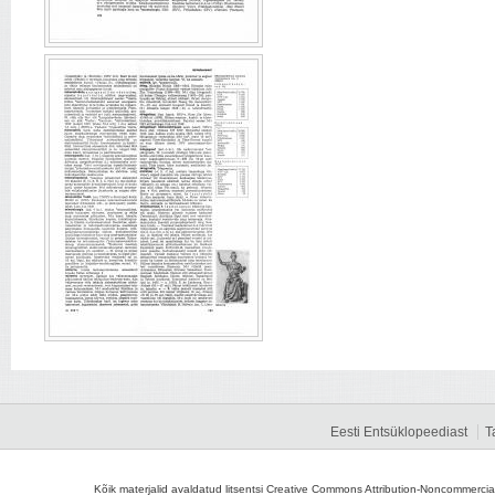
Eesti Entsüklopeediast
T
Kõik materjalid avaldatud litsentsi Creative Commons Attribution-Noncommercial-S