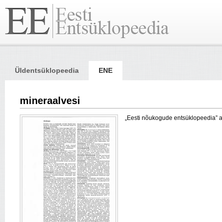
Üldentsüklopeedia
ENE
mineraalvesi
„Eesti nõukogude entsüklopeedia” arti