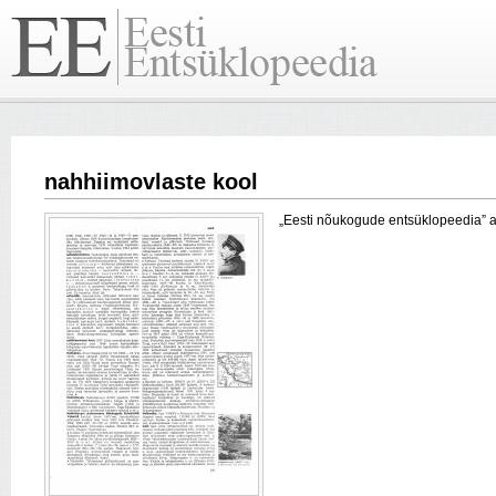
nahhiimovlaste kool
„Eesti nõukogude entsüklopeedia” arti