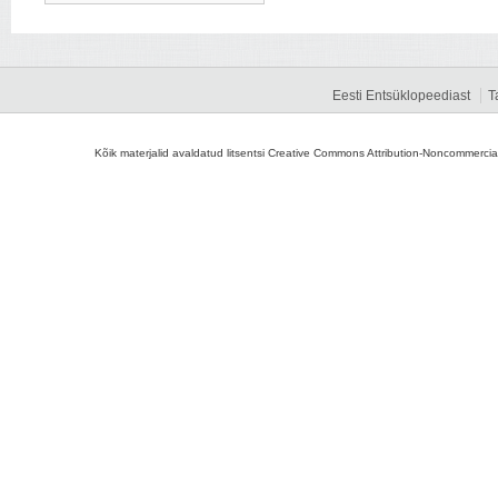
Eesti Entsüklopeediast
T
Kõik materjalid avaldatud litsentsi Creative Commons Attribution-Noncommercial-S