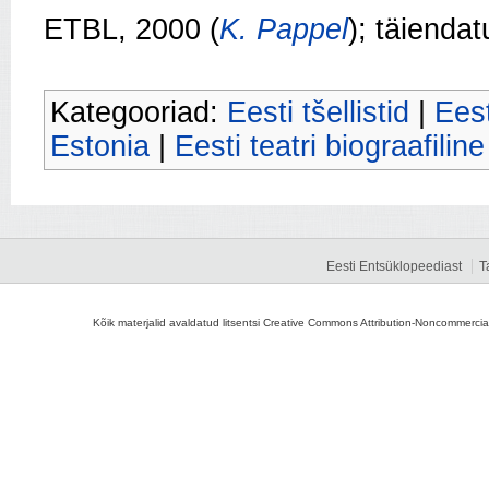
ETBL, 2000 (
K. Pappel
); täienda
Kategooriad:
Eesti tšellistid
|
Eest
Estonia
|
Eesti teatri biograafilin
Eesti Entsüklopeediast
T
Kõik materjalid avaldatud litsentsi Creative Commons Attribution-Noncommercial-S