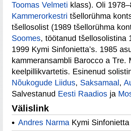
Toomas Velmeti
klass). Oli 1978
Kammerorkestri
tšellorühma kont
tšellosolist (1989 tšellorühma ko
Soomes
, töötanud tšellosolistin
1999 Kymi Sinfonietta’s. 1985 a
kammeransambli Barocco a Tre. M
keelpillikvartetis. Esinenud soli
Nõukogude Liidus
,
Saksamaal
,
Au
Salvestanud
Eesti Raadios
ja
Mo
Välislink
Andres Narma
Kymi Sinfonietta