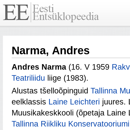
Narma, Andres
Andres Narma
(16. V 1959
Rakv
Teatriliidu
liige (1983).
Alustas tšelloõpinguid
Tallinna M
eelklassis
Laine Leichteri
juures. 
Muusikakeskkooli (õpetaja Laine 
Tallinna Riikliku Konservatooriumi