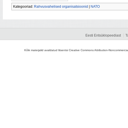
Kategooriad:
Rahvusvahelised organisatsioonid
|
NATO
Eesti Entsüklopeediast
T
Kõik materjalid avaldatud litsentsi Creative Commons Attribution-Noncommercial-S