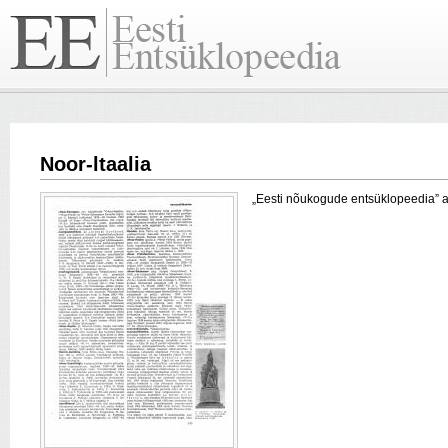
Noor-ltaalia
„Eesti nõukogude entsüklopeedia” arti