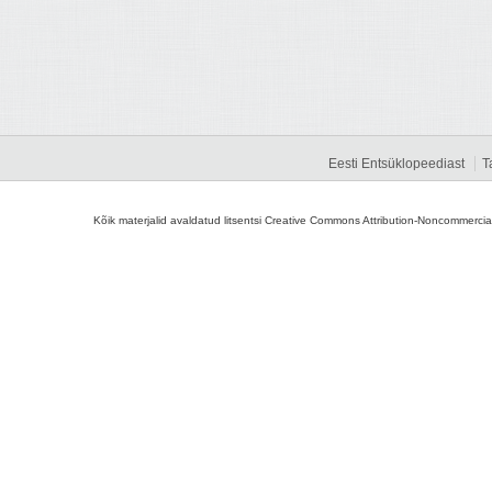
Eesti Entsüklopeediast
T
Kõik materjalid avaldatud litsentsi Creative Commons Attribution-Noncommercial-S